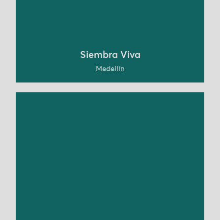
Conoce más
Siembra Viva
Medellín
La Asociación Colombiana de Ganadería
Regenerativa, Acoganar, trabaja desde el 2019 en
Colombia promoviendo la transición de una
ganaderia convencional a una ganadería
regenerativa.