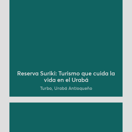
En Turbo, Urabá antioqueño, la Reserva Surikí
demuestra que el turismo puede ser una
herramienta para regenerar la vida. Liderada por
Enilda Jiménez, esta iniciativa integra agricultura
regenerativa, ganadería en equilibrio y
restauración de ecosistemas, generando
experiencias donde las personas se reconectan
con el bosque, el río y las comunidades que los
habitan.
Conoce más
Reserva Suriki: Turismo que cuida la
vida en el Urabá
Turbo, Urabá Antioqueño