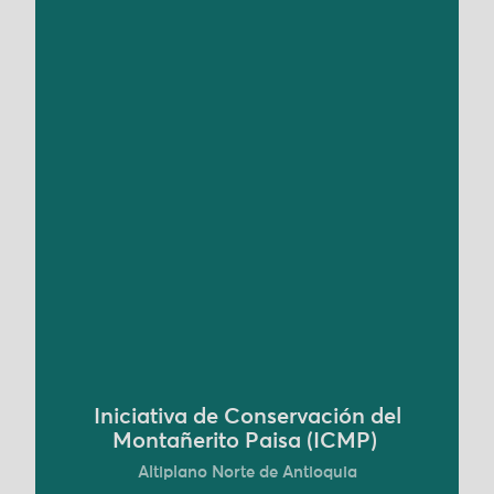
La Iniciativa de Conservación del Montañerito
Paisa pretende conservar los hábitats y
concienciar sobre la importancia de la
conservación en la zona. La iniciativa trabaja
para promover estrategias que desarrollen la
conservación de la naturaleza a través del arte, la
ciencia, la tecnología y el conocimiento social.
Conoce más
Iniciativa de Conservación del
Montañerito Paisa (ICMP)
Altiplano Norte de Antioquia