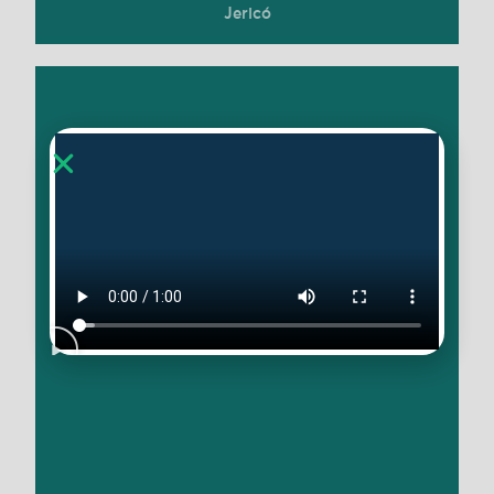
Jericó
La cafetería Urbania, creada en 2015, utiliza el
café como herramienta de regeneración
ecológica y social. Su café «consciente» de alta
calidad procede de comunidades vulnerables o
víctimas de conflictos armados que también
siguen prácticas orgánicas y agroecológicas. Los
productores reciben una remuneración justa y el
café supera los estándares del mercado, al
tiempo que contribuye a la conservación de
especies como el oso andino y el jaguar.
Conoce más