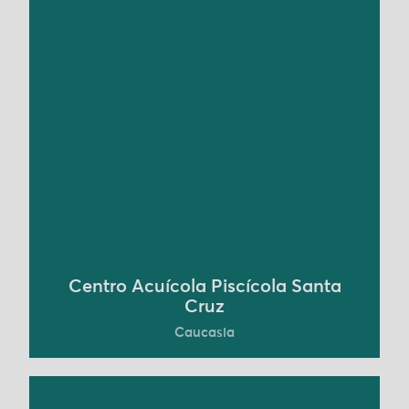
EL Centro Acuícola Piscícola Santa Cruz se fundó
en 1991, inicialmente dedicado a la producción
de alevines de tilapia y cachama. Actualmente el
Centro ha evolucionado hacia la consolidación
de un modelo de regeneración de suelos. Ahora
es un referente replicable para áreas que han
sufrido las consecuencias de esta actividad.
Conoce más
Centro Acuícola Piscícola Santa
Cruz
Caucasia