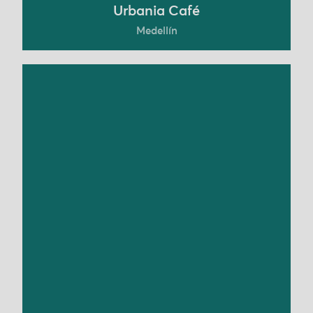
Urbania Café
Medellín
La Asociación de Carpinteros y Artesanos del
Urabá, ARCAPEC, es una organización que
apuesta por la economía circular a través de la
transformación de material vegetal que es
recolectado de las playas del río San Juan y
arrastrado por el río Atrato.
Conoce más