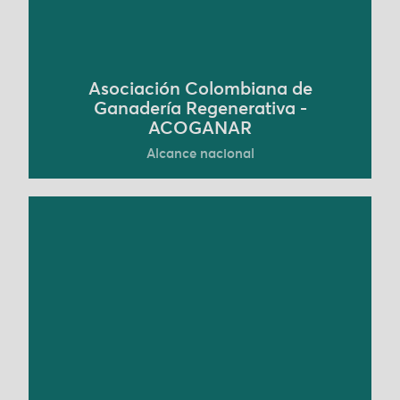
Conoce más
Asociación Colombiana de
Ganadería Regenerativa -
ACOGANAR
Alcance nacional
Ecoflora es una empresa colombiana líder y
pionera en el desarrollo de soluciones
tecnológicas, bioinsumos y servicios derivados
de la biodiversidad para las industrias de