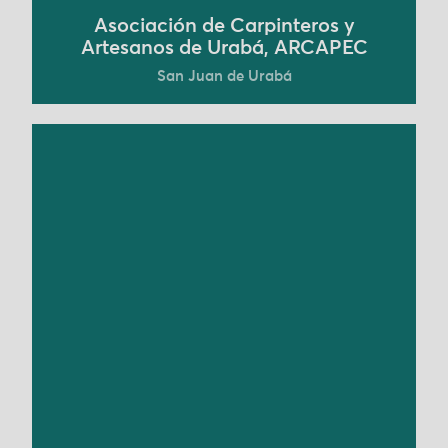
Asociación de Carpinteros y
Artesanos de Urabá, ARCAPEC
San Juan de Urabá
Agromandala comenzó en 2013 como una forma
de que Isabel Cadavid consiguiera un suministro
de alimentos y nutrición saludables que no
estaba disponible en el mercado. Tras empezar
con solo 500 m2, ahora cuenta con 13 hectáreas,
lo que le permite producir alimentos con un
enfoque regenerativo. En sus tierras ha generado
un paraíso de flora y fauna que sirve de
inspiración a sus compañeros de Fredonia,
Antioquia, así como a otros productores del
departamento y de toda Colombia.