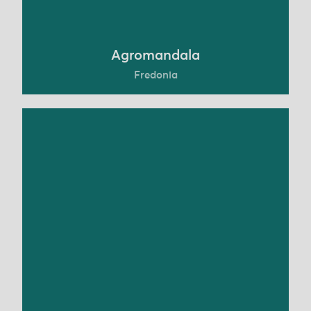
Conoce más
Agromandala
Fredonia
SiembraViva comenzó en 2013 con el objetivo de
producir alimentos sostenibles sin destruir el
planeta. La empresa ha superado múltiples retos
y ahora trabaja con más de 15 pequeños
productores que cultivan más de 300 ha de tierra
y abastece a cadenas como Éxito y Carulla.