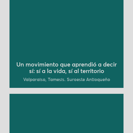
amenaza de la megaminería. Pronto, sus
comunidades entendieron que proteger el
territorio no es solo oponerse, sino trabajar
activamente por el cuidado de la vida. Hoy, la
corporación impulsa una transición ecológica y
social en la bioregión de Cartama y en el Distrito
de Manejo Integrado Cuchilla Jardín–Támesis.
Conoce más
Un movimiento que aprendió a decir
sí: sí a la vida, sí al territorio
Valparaiso, Tamesis. Suroeste Antioqueño