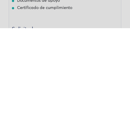
Documentos de apoyo
Certificado de cumplimiento
Solicitudes
No hay requisitos previos
Tags
Agricultura forestal
Agricultura sintrópica
Agrobosque
Agroforestas
Agrosilvicultura
curso de regeneración