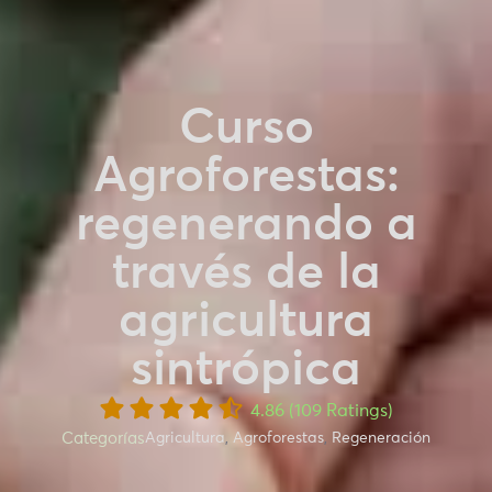
Curso
Agroforestas:
regenerando a
través de la
agricultura
sintrópica
4.86 (109 Ratings)
Categorías
Agricultura
,
Agroforestas
,
Regeneración