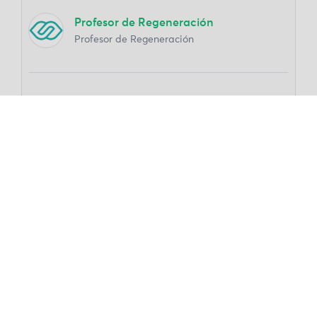
Profesor de Regeneración
Profesor de Regeneración
Material Incluido
Contenido audiovisual
Documentos de apoyo
Certificado de cumplimiento
Solicitudes
No hay requisitos previos