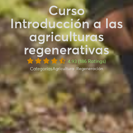
Curso
Introducción a las
agriculturas
regenerativas
4.93 (186 Ratings)
Categorías
Agricultura
,
Regeneración