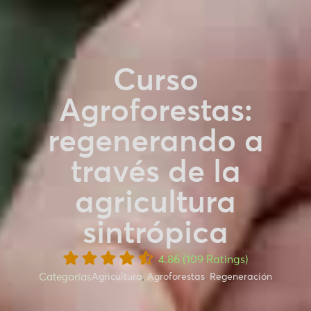
Curso
Agroforestas:
regenerando a
través de la
agricultura
sintrópica
4.86 (109 Ratings)
Categorías
Agricultura
,
Agroforestas
,
Regeneración