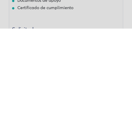
Documentos de apoyo
Certificado de cumplimiento
Solicitudes
No hay requisitos previos
Tags
Agricultura forestal
Agricultura sintrópica
Agrobosque
Agroforestas
Agrosilvicultura
curso de regeneración