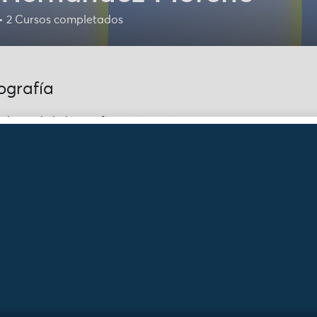
•
2
Cursos completados
ografía
 datos de la biografía están vacíos
érate de nuestras no