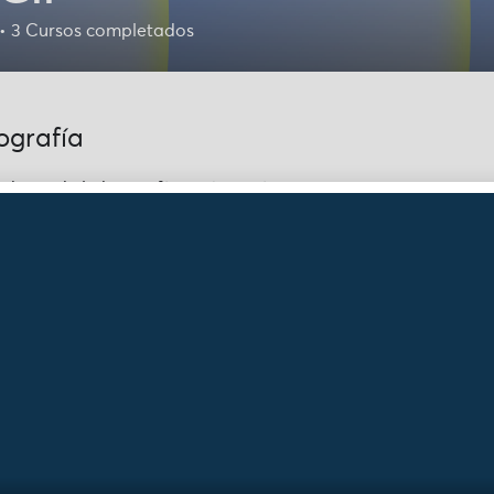
•
3
Cursos completados
ografía
 datos de la biografía están vacíos
érate de nuestras no