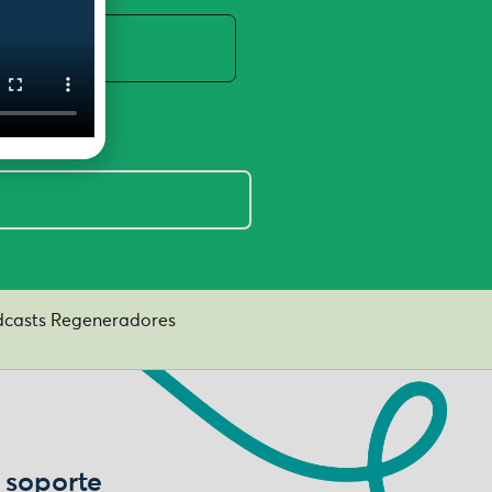
casts Regeneradores
 soporte