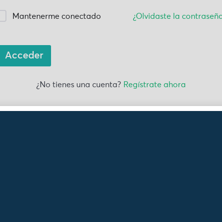
Mantenerme conectado
¿Olvidaste la contraseñ
Acceder
¿No tienes una cuenta?
Regístrate ahora
érate de nuestras no