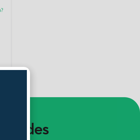
a?
vedades