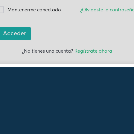
Mantenerme conectado
¿Olvidaste la contraseñ
Acceder
¿No tienes una cuenta?
Regístrate ahora
érate de nuestras no