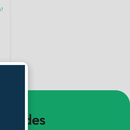
a?
vedades