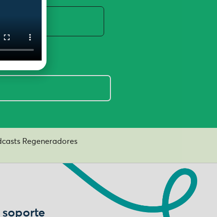
casts Regeneradores
 soporte